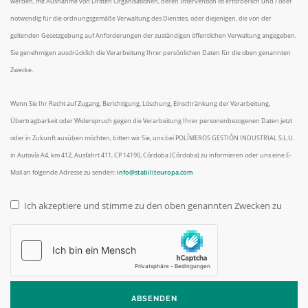
werden, mit Ausnahme von Dritten Organisationen, deren Intervention ist erforderlich und / oder
notwendig für die ordnungsgemäße Verwaltung des Dienstes, oder diejenigen, die von der
geltenden Gesetzgebung auf Anforderungen der zuständigen öffentlichen Verwaltung angegeben.
Sie genehmigen ausdrücklich die Verarbeitung Ihrer persönlichen Daten für die oben genannten
Zwecke.
Wenn Sie Ihr Recht auf Zugang, Berichtigung, Löschung, Einschränkung der Verarbeitung,
Übertragbarkeit oder Widerspruch gegen die Verarbeitung Ihrer personenbezogenen Daten jetzt
oder in Zukunft ausüben möchten, bitten wir Sie, uns bei POLÍMEROS GESTIÓN INDUSTRIAL S.L.U.
in Autovía A4, km 412, Ausfahrt 411, CP 14190, Córdoba (Córdoba) zu informieren oder uns eine E-
Mail an folgende Adresse zu senden:
info@stabiliteuropa.com
Ich akzeptiere und stimme zu den oben genannten Zwecken zu
Legal
*
ABSENDEN