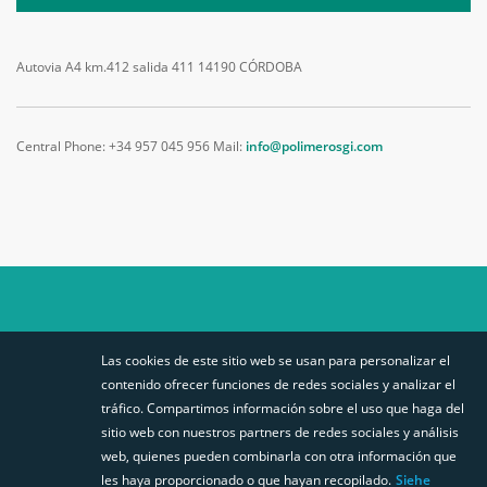
Autovia A4 km.412 salida 411
14190 CÓRDOBA
Central Phone: +34 957 045 956
Mail:
info@polimerosgi.com
Folgen Sie
Las cookies de este sitio web se usan para personalizar el
uns auf
STABILIT EUROPA
SITEMAP
contenido ofrecer funciones de redes sociales y analizar el
tráfico. Compartimos información sobre el uso que haga del
BUSCADOR PERFILES
sitio web con nuestros partners de redes sociales y análisis
CANAL DENUNCIAS
web, quienes pueden combinarla con otra información que
les haya proporcionado o que hayan recopilado.
Siehe