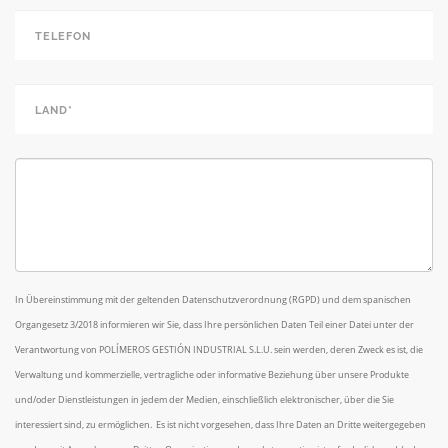
Email
*
Telefon
*
Land*
*
Kommentare / Anfragen
In Übereinstimmung mit der geltenden Datenschutzverordnung (RGPD) und dem spanischen
Organgesetz 3/2018 informieren wir Sie, dass Ihre persönlichen Daten Teil einer Datei unter der
Verantwortung von POLÍMEROS GESTIÓN INDUSTRIAL S.L.U. sein werden, deren Zweck es ist, die
Verwaltung und kommerzielle, vertragliche oder informative Beziehung über unsere Produkte
und/oder Dienstleistungen in jedem der Medien, einschließlich elektronischer, über die Sie
interessiert sind, zu ermöglichen. Es ist nicht vorgesehen, dass Ihre Daten an Dritte weitergegeben