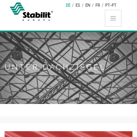
Direkt zum Inhalt
DE
/
ES
/
EN
/
FR
/
PT-PT
UNTER DACHZIEGEL