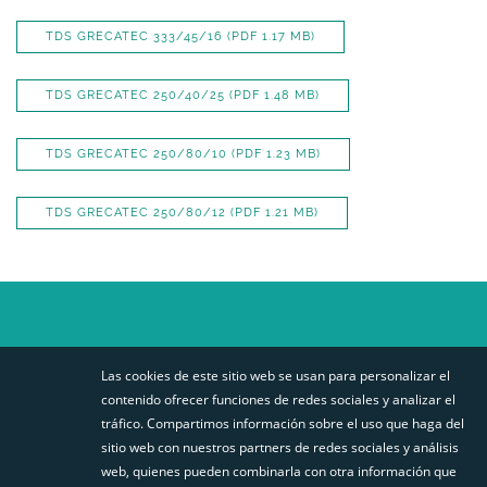
TDS GRECATEC 333/45/16
(PDF 1.17 MB)
TDS GRECATEC 250/40/25
(PDF 1.48 MB)
TDS GRECATEC 250/80/10
(PDF 1.23 MB)
TDS GRECATEC 250/80/12
(PDF 1.21 MB)
suivez-
Las cookies de este sitio web se usan para personalizar el
nous
STABILIT EUROPA
SITEMAP
contenido ofrecer funciones de redes sociales y analizar el
tráfico. Compartimos información sobre el uso que haga del
AVISO DE PRIVACIDAD
sitio web con nuestros partners de redes sociales y análisis
BUSCADOR PERFILES
web, quienes pueden combinarla con otra información que