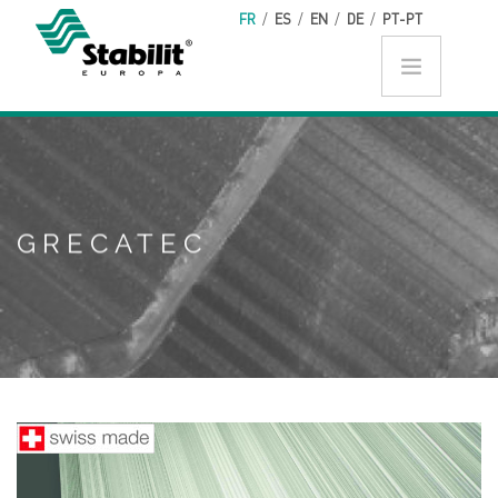
Aller au contenu principal
FR
/
ES
/
EN
/
DE
/
PT-PT
GRECATEC