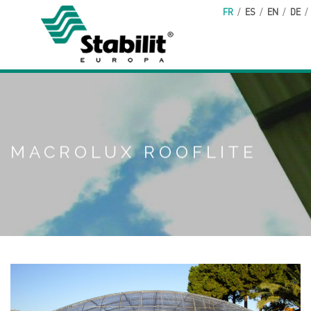
Aller au contenu principal
FR
/
ES
/
EN
/
DE
/
MACROLUX ROOFLITE