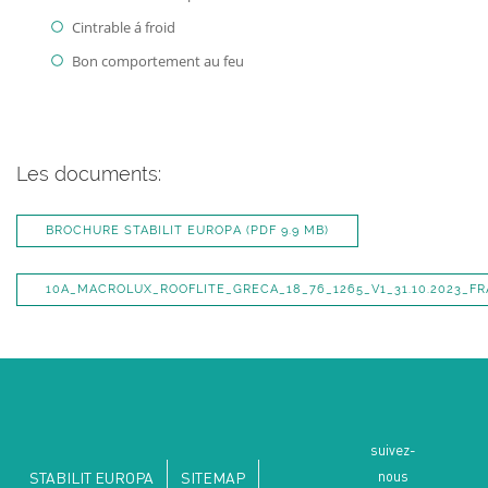
Cintrable á froid
Bon comportement au feu
Les documents:
BROCHURE STABILIT EUROPA
(PDF 9.9 MB)
10A_MACROLUX_ROOFLITE_GRECA_18_76_1265_V1_31.10.2023_FR
suivez-
nous
STABILIT EUROPA
SITEMAP