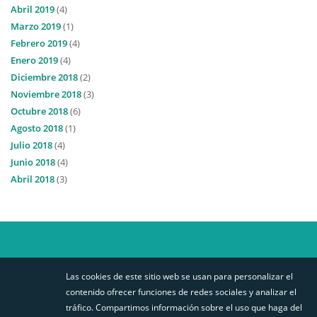
Abril 2019
(4)
Marzo 2019
(1)
Febrero 2019
(4)
Enero 2019
(4)
Diciembre 2018
(2)
Noviembre 2018
(3)
Octubre 2018
(6)
Agosto 2018
(1)
Julio 2018
(4)
Junio 2018
(4)
Abril 2018
(3)
Las cookies de este sitio web se usan para personalizar el
STABILIT EUROPA
MAPA DE SITIO
SÍGUENOS
contenido ofrecer funciones de redes sociales y analizar el
AVISO DE PRIVACIDAD
tráfico. Compartimos información sobre el uso que haga del