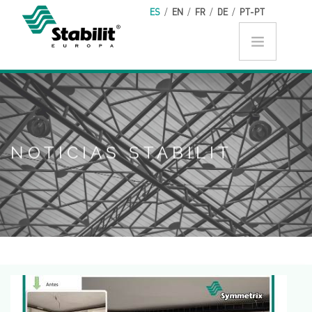
Pasar al contenido principal
ES
/
EN
/
FR
/
DE
/
PT-PT
NOTICIAS STABILIT