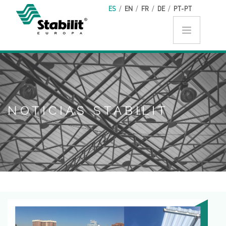
Pasar al contenido principal
ES
/
EN
/
FR
/
DE
/
PT-PT
NOTICIAS STABILIT