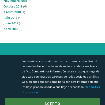
Noviembre 2018
(3)
Octubre 2018
(6)
Agosto 2018
(1)
Julio 2018
(4)
Junio 2018
(4)
Abril 2018
(3)
Las cookies de este sitio web se usan para personalizar el
STABILIT EUROPA
MAPA DE SITIO
SÍGUENOS
contenido ofrecer funciones de redes sociales y analizar el
AVISO DE PRIVACIDAD
tráfico. Compartimos información sobre el uso que haga del
sitio web con nuestros partners de redes sociales y análisis
BUSCADOR PERFILES
web, quienes pueden combinarla con otra información que
CANAL DENUNCIAS
les haya proporcionado o que hayan recopilado.
Ver política
de privacidad
POLÍTICA DE COOKIES
ÚNETE A NUESTRO EQUIPO
ACEPTO