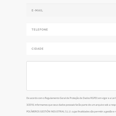
Nome
*
E-mail
*
Telefone
*
Cidade
Mensagem
*
De acordo com o Regulamento Geral de Proteção de Dados RGPD) em vigor e a Lei
3/2018, informamos que seus dados pessoais farão parte de um arquivo sob a res
POLÍMEROS GESTIÓN INDUSTRIAL S.L.U. cujas finalidades são permitir a gestão e r