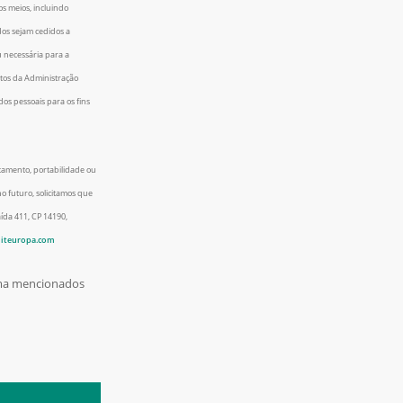
s meios, incluindo
dos sejam cedidos a
u necessária para a
sitos da Administração
os pessoais para os fins
ratamento, portabilidade ou
 futuro, solicitamos que
da 411, CP 14190,
liteuropa.com
ima mencionados