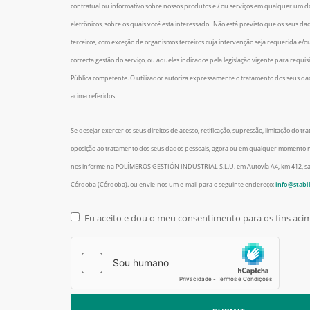
contratual ou informativo sobre nossos produtos e / ou serviços em qualquer um do
eletrônicos, sobre os quais você está interessado. Não está previsto que os seus da
terceiros, com exceção de organismos terceiros cuja intervenção seja requerida e/o
correcta gestão do serviço, ou aqueles indicados pela legislação vigente para requi
Pública competente. O utilizador autoriza expressamente o tratamento dos seus dad
acima referidos.
Se desejar exercer os seus direitos de acesso, retificação, supressão, limitação do t
oposição ao tratamento dos seus dados pessoais, agora ou em qualquer momento no
nos informe na POLÍMEROS GESTIÓN INDUSTRIAL S.L.U. em Autovía A4, km 412, saí
Córdoba (Córdoba). ou envie-nos um e-mail para o seguinte endereço:
info@stabi
Eu aceito e dou o meu consentimento para os fins ac
Jurídico
*