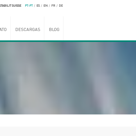
STABILIT SUISSE
PT-PT
/
ES
/
EN
/
FR
/
DE
ATO
DESCARGAS
BLOG