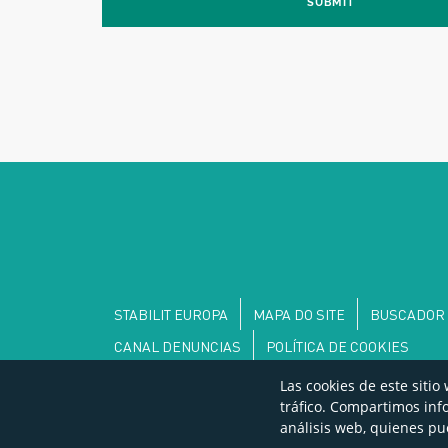
SUBMIT
STABILIT EUROPA
MAPA DO SITE
BUSCADOR 
CANAL DENUNCIAS
POLÍTICA DE COOKIES
Las cookies de este sitio
tráfico. Compartimos inf
análisis web, quienes p