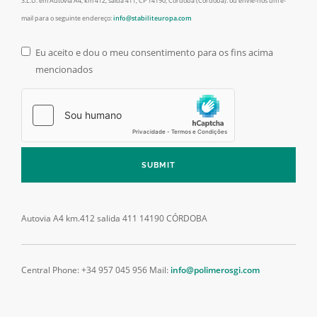
S.L.U. em Autovía A4, km 412, saída 411, CP 14190, Córdoba (Córdoba). ou envie-nos um e-
mail para o seguinte endereço:
info@stabiliteuropa.com
Eu aceito e dou o meu consentimento para os fins acima
mencionados
Jurídico
*
SUBMIT
Autovia A4 km.412 salida 411
14190 CÓRDOBA
Central Phone: +34 957 045 956
Mail:
info@polimerosgi.com