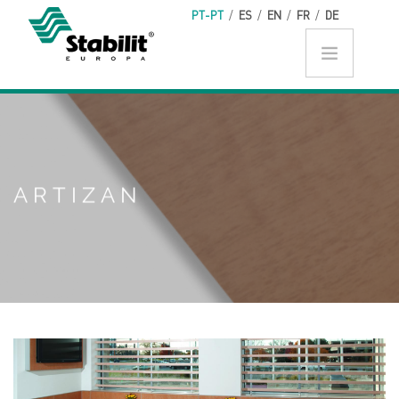
Skip to main content
PT-PT
/
ES
/
EN
/
FR
/
DE
ARTIZAN