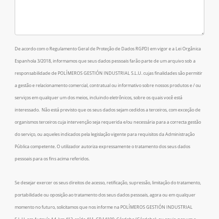
Mensagem
*
De acordo com o Regulamento Geral de Proteção de Dados RGPD) em vigor e a Lei Orgânica
Espanhola 3/2018, informamos que seus dados pessoais farão parte de um arquivo sob a
responsabilidade de POLÍMEROS GESTIÓN INDUSTRIAL S.L.U. cujas finalidades são permitir
a gestão e relacionamento comercial, contratual ou informativo sobre nossos produtos e / ou
serviços em qualquer um dos meios, incluindo eletrônicos, sobre os quais você está
interessado. Não está previsto que os seus dados sejam cedidos a terceiros, com exceção de
organismos terceiros cuja intervenção seja requerida e/ou necessária para a correcta gestão
do serviço, ou aqueles indicados pela legislação vigente para requisitos da Administração
Pública competente. O utilizador autoriza expressamente o tratamento dos seus dados
pessoais para os fins acima referidos.
Se desejar exercer os seus direitos de acesso, retificação, supressão, limitação do tratamento,
portabilidade ou oposição ao tratamento dos seus dados pessoais, agora ou em qualquer
momento no futuro, solicitamos que nos informe na POLÍMEROS GESTIÓN INDUSTRIAL