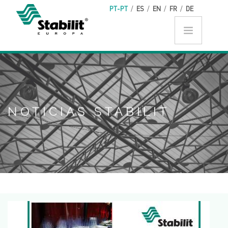
Skip to main content
PT-PT
/
ES
/
EN
/
FR
/
DE
NOTICIAS STABILIT